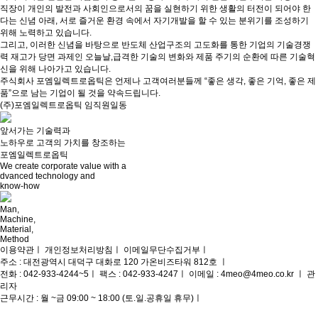
직장이 개인의 발전과 사회인으로서의 꿈을 실현하기 위한 생활의 터전이 되어야 한
지
다는 신념 아래, 서로 즐거운 환경 속에서 자기개발을 할 수 있는 분위기를 조성하기
위해 노력하고 있습니다.
사
그리고, 이러한 신념을 바탕으로 반도체 산업구조의 고도화를 통한 기업의 기술경쟁
항
력 재고가 당면 과제인 오늘날,급격한 기술의 변화와 제품 주기의 순환에 따른 기술혁
신을 위해 나아가고 있습니다.
주식회사 포엠일렉트로옵틱은 언제나 고객여러분들께 “좋은 생각, 좋은 기억, 좋은 제
품”으로 남는 기업이 될 것을 약속드립니다.
온
(주)포엠일렉트로옵틱
임직원일동
라
앞서가는 기술력
과
인
노하우로 고객의
가치를 창조
하는
문
포엠일렉트로옵틱
We create corporate value with a
의
dvanced technology and
know-how
M
an,
M
achine,
M
aterial,
M
ethod
이용약관
ㅣ
개인정보처리방침
ㅣ
이메일무단수집거부
ㅣ
주소 : 대전광역시 대덕구 대화로 120 가온비즈타워 812호
ㅣ
전화 : 042-933-4244~5
ㅣ
팩스 : 042-933-4247
ㅣ
이메일 : 4meo@4meo.co.kr
ㅣ
관
리자
근무시간 : 월 ~금 09:00 ~ 18:00 (토.일.공휴일 휴무)
ㅣ